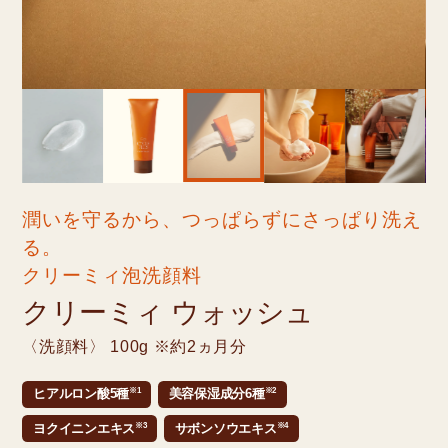
潤いを守るから、つっぱらずにさっぱり洗え
る。
クリーミィ泡洗顔料
クリーミィ ウォッシュ
〈洗顔料〉 100g ※約2ヵ月分
※1
※2
ヒアルロン酸5種
美容保湿成分6種
※3
※4
ヨクイニンエキス
サボンソウエキス