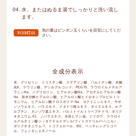
水、またはぬるま湯でしっかりと洗い流し
ます。
泡の量はピンポン玉くらいを目安にしてくだ
POINT.01
さい。
全成分表示
水、グリセリン、ミリスチン酸、ステアリン酸、パルミチン酸、水酸
化K、ラウリン酸、デシルグルコシド、PEG75、ラウロイルメチルア
ラニンNa、ジグリセリン、ヒアルロン酸Na、アセチルヒアルロン酸
Na、加水分解ヒアルロン酸、ヒアルロン酸ヒドロキシプロピルトリ
モニウム、ヒアルロン酸クロスポリマ-Na、ヨクイニンエキス、サボ
ンソウエキス、バラエキス、イタドリ根エキス、ダイズエキス、α-ア
ルブチン、カンゾウ葉エキス、パルミトイルトリペプチド-5、ポリク
オタニウム-61、ノバラエキス、水添ヒマシ油、ミツロウ、ラウロイ
ルグルタミン酸ジ（オクチルドデシル/フィトステリル/ベヘニル）、
ポリクオタニウム-7、トコフェロール、BG、ペンチレングリコー
ル、フェノキシエタノール