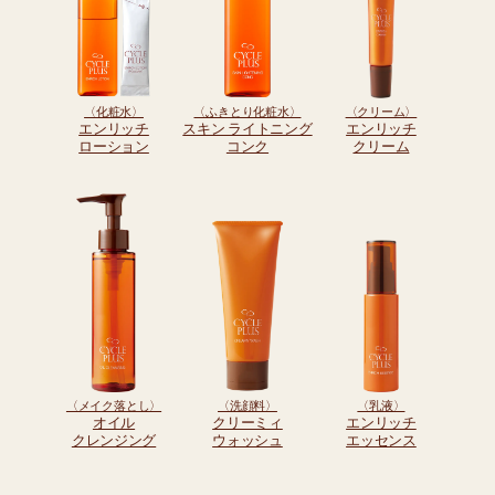
〈化粧水〉
〈ふきとり化粧水〉
〈クリーム〉
エンリッチ
スキン ライトニング
エンリッチ
ローション
コンク
クリーム
〈メイク落とし〉
〈洗顔料〉
〈乳液〉
オイル
クリーミィ
エンリッチ
クレンジング
ウォッシュ
エッセンス