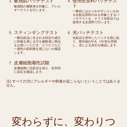
敏感肌パッチテスト
使用全原料パッチテス
ト
敏感肌の被験者を対象に、アレル
ギーテストを行います。
一般的にはかぶれやすいといわれ
る化粧品原料のみを対象とするパ
ッチテストを、ナリス化粧品では
使用する全原料で行います。
スティンギングテスト
光パッチテスト
一般化粧品に含まれる特定の成分
化粧品を塗布したパッチを肌に貼
に刺激を感じる方を被験者に商品
り、紫外線(UV-A、UV-B)を照射
をお使いいただき、ピリピリなど
し、光による反応を確認します。
一過性の肌刺激を感じないか確認
します。
皮膚細胞毒性試験
皮膚細胞に化粧品を加え、化学的
に反応を確認します。
注) すべての方にアレルギーや刺激が起こらないということではありま
せん。
変わらずに、変わりつ