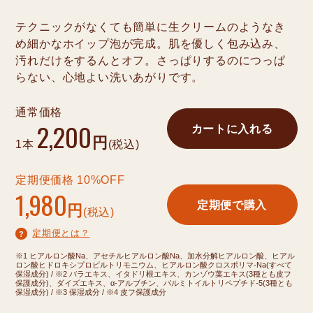
テクニックがなくても簡単に生クリームのようなき
め細かなホイップ泡が完成。肌を優しく包み込み、
汚れだけをするんとオフ。さっぱりするのにつっぱ
らない、心地よい洗いあがりです。
通常価格
2,20
0
カートに入れる
円
1本
(税込)
定期便価格 10%OFF
1,98
0
定期便で購入
円
(税込)
定期便とは？
?
※1 ヒアルロン酸Na、アセチルヒアルロン酸Na、加水分解ヒアルロン酸、ヒアル
ロン酸ヒドロキシプロピルトリモニウム、ヒアルロン酸クロスポリマ-Na(すべて
保湿成分) / ※2 バラエキス、イタドリ根エキス、カンゾウ葉エキス(3種とも皮フ
保護成分)、ダイズエキス、α-アルブチン、パルミトイルトリペプチド-5(3種とも
保湿成分) / ※3 保湿成分 / ※4 皮フ保護成分